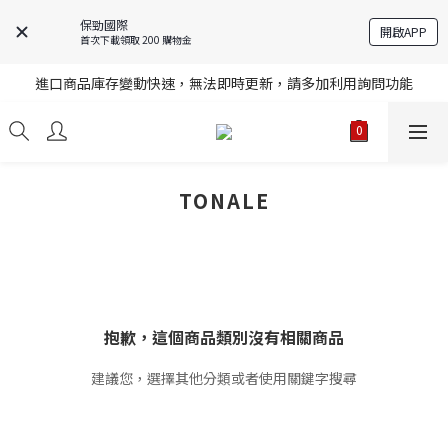
保勁國際
開啟APP
首次下載領取 200 購物金
註冊就送購物金，歡迎加入享更多優惠
進口商品庫存變動快速，無法即時更新，請多加利用詢問功能
註冊就送購物金，歡迎加入享更多優惠
註冊就送購物金，歡迎加入享更多優惠
TONALE
抱歉，這個商品類別沒有相關商品
建議您，選擇其他分類或者使用關鍵字搜尋