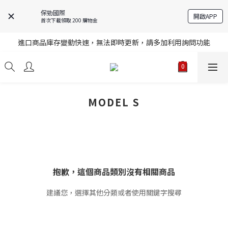
保勁國際
開啟APP
首次下載領取 200 購物金
註冊就送購物金，歡迎加入享更多優惠
進口商品庫存變動快速，無法即時更新，請多加利用詢問功能
註冊就送購物金，歡迎加入享更多優惠
註冊就送購物金，歡迎加入享更多優惠
MODEL S
抱歉，這個商品類別沒有相關商品
建議您，選擇其他分類或者使用關鍵字搜尋