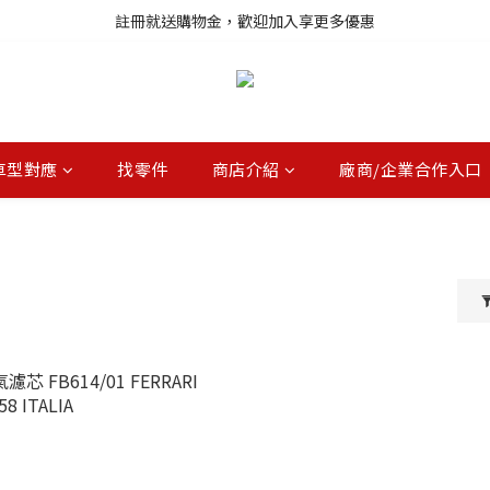
註冊就送購物金，歡迎加入享更多優惠
註冊就送購物金，歡迎加入享更多優惠
進口商品庫存變動快速，無法即時更新，請多加利用詢問功能
註冊就送購物金，歡迎加入享更多優惠
車型對應
找零件
商店介紹
廠商/企業合作入口