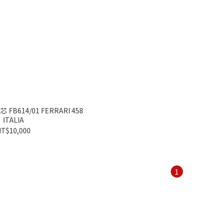
FB614/01 FERRARI 458
ITALIA
T$10,000
1