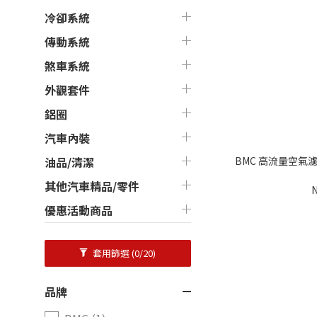
冷卻系統
傳動系統
煞車系統
外觀套件
鋁圈
汽車內裝
BMC 高流量空氣濾芯 
油品/清潔
其他汽車精品/零件
N
優惠活動商品
套用篩選
(0/20)
品牌