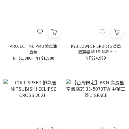
PROJECT MU PMU 煞車油
KYB LOWFER SPORTS 黃筒
壺蓋
避震器 MITSUBISHI
ECLIPSE CROSS 日蝕
NT$1,380 ~ NT$1,580
NT$24,999