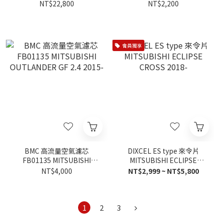
CROSS PHEV
PLUS
NT$22,800
NT$2,200
會員獨享
BMC 高流量空氣濾芯
DIXCEL ES type 來令片
FB01135 MITSUBISHI
MITSUBISHI ECLIPSE
OUTLANDER GF 2.4 2015-
CROSS 2018-
NT$4,000
NT$2,999 ~ NT$5,800
1
2
3