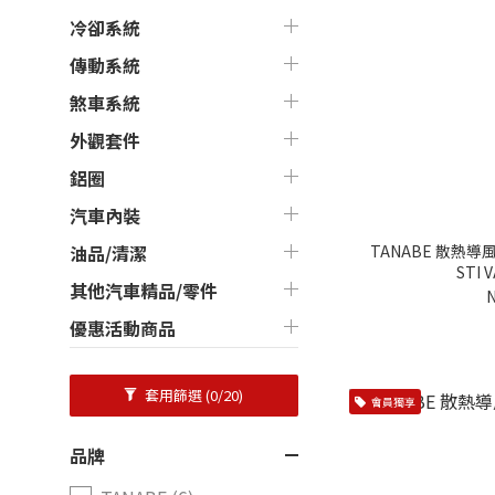
冷卻系統
傳動系統
煞車系統
外觀套件
鋁圈
汽車內裝
TANABE 散熱導風
油品/清潔
STI 
其他汽車精品/零件
N
優惠活動商品
套用篩選
(0/20)
會員獨享
品牌