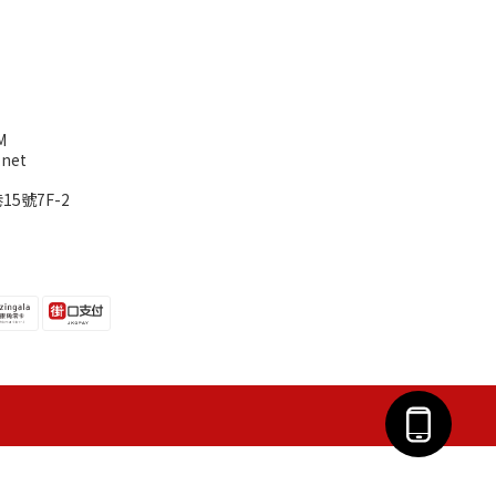
M
net
5號7F-2