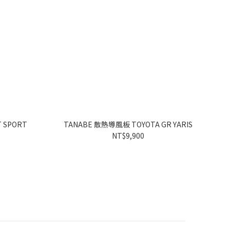
 SPORT
TANABE 散熱導風板 TOYOTA GR YARIS
NT$9,900