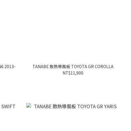
6 2013-
TANABE 散熱導風板 TOYOTA GR COROLLA
NT$11,900