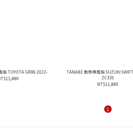
板 TOYOTA GR86 2022-
TANABE 散熱導風板 SUZUKI SWIFT
ZC33S
T$11,880
NT$11,880
1