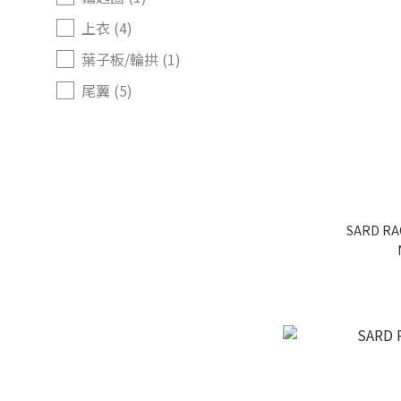
上衣 (4)
葉子板/輪拱 (1)
尾翼 (5)
後保桿/下巴 (1)
側裙 (2)
看更多
SARD R