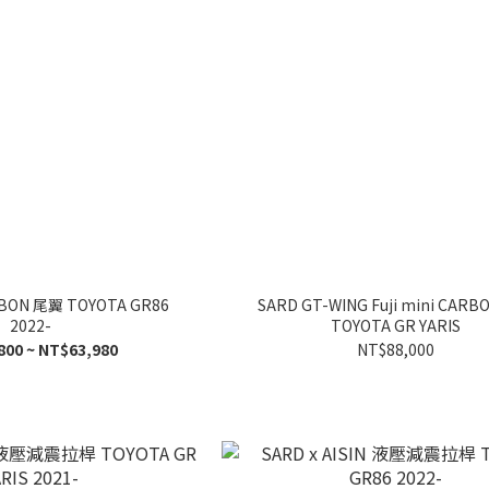
RBON 尾翼 TOYOTA GR86
SARD GT-WING Fuji mini CAR
2022-
TOYOTA GR YARIS
800 ~ NT$63,980
NT$88,000