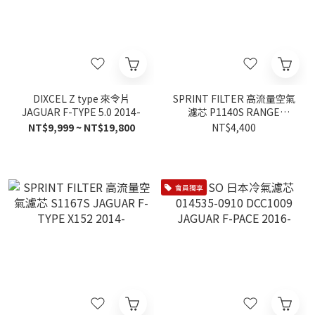
DIXCEL Z type 來令片
SPRINT FILTER 高流量空氣
JAGUAR F-TYPE 5.0 2014-
濾芯 P1140S RANGE
ROVER EVOQUE 2015-
NT$9,999 ~ NT$19,800
NT$4,400
會員獨享