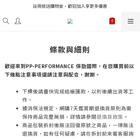
註冊就送購物金，歡迎加入享更多優惠
註冊就送購物金，歡迎加入享更多優惠
進口商品庫存變動快速，無法即時更新，請多加利用詢問功能
註冊就送購物金，歡迎加入享更多優惠
條款與細則
歡迎來到PP-PERFORMANCE 保勁國際，在您購買前以
下幾點注意事項還請注意與配合，謝謝。
下標後請盡快完成結帳匯款，以利後續出貨等工
作。
據消保法規定，網購7天鑑賞期退換貨原則為需
保持商品完整無損，詳情請參閱
退換貨政策
。
商品包裝拆封後無法回復原狀之商品，一律無法
退換貨，如有任何疑慮，請在拆封前來電客服詢