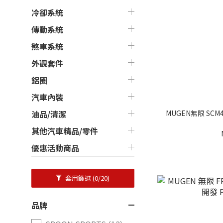
冷卻系統
傳動系統
煞車系統
外觀套件
鋁圈
汽車內裝
MUGEN無限 SCM4
油品/清潔
其他汽車精品/零件
優惠活動商品
套用篩選
(0/20)
品牌