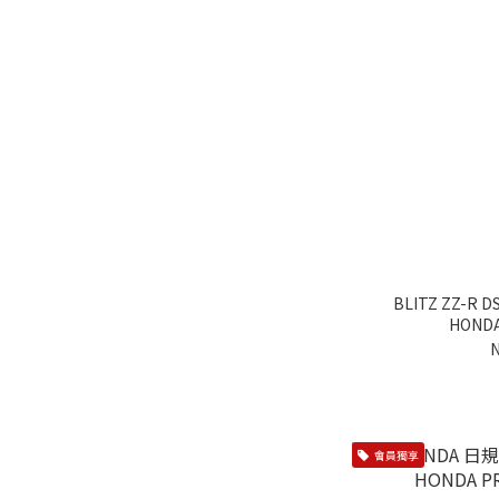
傳動系統 (1)
電系/點火 (2)
排氣系統 (2)
進氣 (2)
看更多
商品項目
後視鏡 (3)
車內收納 (1)
BLITZ ZZ-R
HONDA
水箱罩 (1)
N
尾翼 (3)
後保桿/下巴 (3)
側裙 (2)
會員獨享
前保桿/下巴 (2)