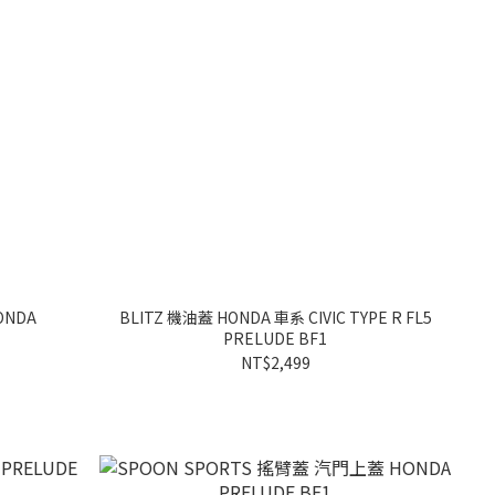
ONDA
BLITZ 機油蓋 HONDA 車系 CIVIC TYPE R FL5
PRELUDE BF1
NT$2,499