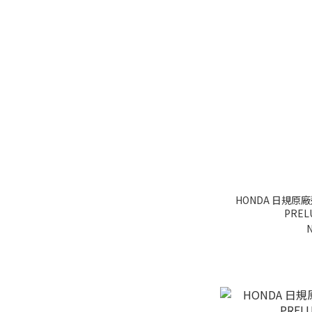
其他底盤零組件 (1)
其他引擎零件 (1)
看更多
工法/構造
鍛造 (1)
鋁圈尺寸
19" (1)
HONDA 日規原
PRELU
N