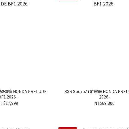
S 短彈簧 HONDA PRELUDE
RSR Sports*i 避震器 HONDA PREL
BF1 2026-
2026-
T$17,999
NT$69,800