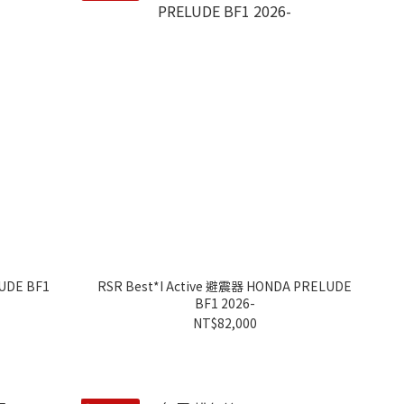
UDE BF1
RSR Best*I Active 避震器 HONDA PRELUDE
BF1 2026-
NT$82,000