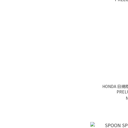
HONDA 日規
PRELU
N