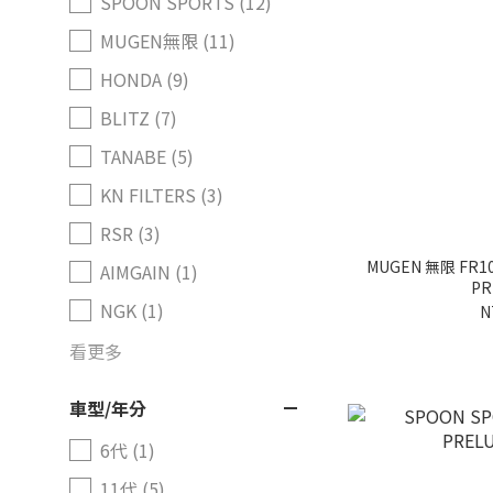
SPOON SPORTS (12)
MUGEN無限 (11)
HONDA (9)
BLITZ (7)
TANABE (5)
KN FILTERS (3)
RSR (3)
MUGEN 無限 FR1
AIMGAIN (1)
PR
NGK (1)
N
看更多
車型/年分
6代 (1)
11代 (5)