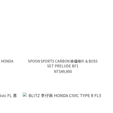
 HONDA
SPOON SPORTS CARBON 換檔撥片 & BOSS
SET PRELUDE BF1
NT$49,900