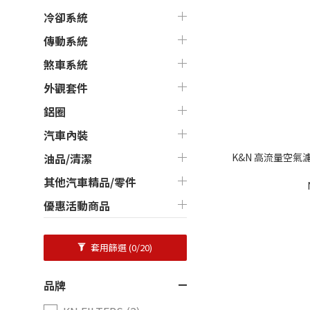
冷卻系統
傳動系統
煞車系統
外觀套件
鋁圈
汽車內裝
K&N 高流量空氣濾芯 3
油品/清潔
其他汽車精品/零件
優惠活動商品
套用篩選
(0/20)
品牌