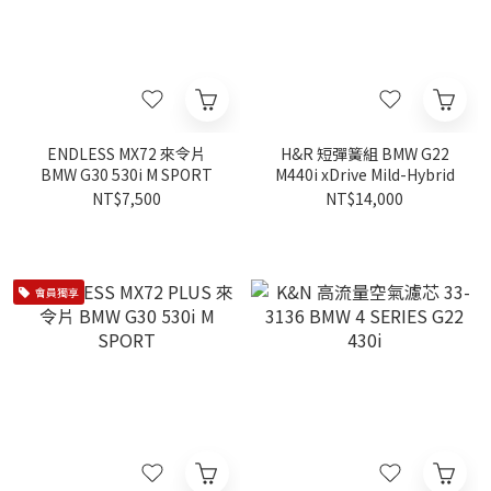
ENDLESS MX72 來令片
H&R 短彈簧組 BMW G22
BMW G30 530i M SPORT
M440i xDrive Mild-Hybrid
NT$7,500
NT$14,000
會員獨享