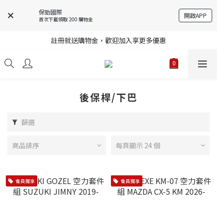
保勁國際
開啟APP
首次下載領取 200 購物金
註冊就送購物金，歡迎加入享更多優惠
註冊就送購物金，歡迎加入享更多優惠
進口商品庫存變動快速，無法即時更新，請多加利用詢問功能
註冊就送購物金，歡迎加入享更多優惠
後保桿/下巴
篩選
商品排序
每頁顯示 24 個
會員獨享
會員獨享