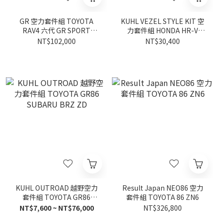
GR 空力套件組 TOYOTA
KUHL VEZEL STYLE KIT 空
RAV4 六代 GR SPORT
力套件組 HONDA HR-V
2026-
2022-
NT$102,000
NT$30,400
KUHL OUTROAD 越野空力
Result Japan NEO86 空力
套件組 TOYOTA GR86
套件組 TOYOTA 86 ZN6
SUBARU BRZ ZD
NT$7,600 ~ NT$76,000
NT$326,800