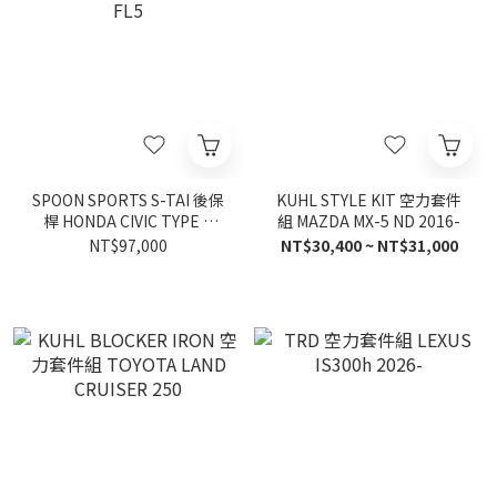
SPOON SPORTS S-TAI 後保
KUHL STYLE KIT 空力套件
桿 HONDA CIVIC TYPE R
組 MAZDA MX-5 ND 2016-
FL5
NT$97,000
NT$30,400 ~ NT$31,000