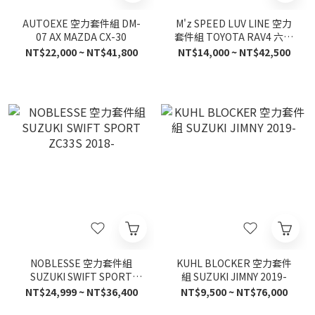
AUTOEXE 空力套件組 DM-
M'z SPEED LUV LINE 空力
07 AX MAZDA CX-30
套件組 TOYOTA RAV4 六代
2026-
NT$22,000 ~ NT$41,800
NT$14,000 ~ NT$42,500
NOBLESSE 空力套件組
KUHL BLOCKER 空力套件
SUZUKI SWIFT SPORT
組 SUZUKI JIMNY 2019-
ZC33S 2018-
NT$24,999 ~ NT$36,400
NT$9,500 ~ NT$76,000