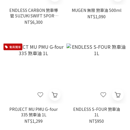
ENDLESS CARBON 煞車導
MUGEN 無限 煞車油 500ml
管 SUZUKI SWIFT SPORT
NT$1,090
ZC33S
NT$6,300
會員獨享
PROJECT MU PMU G-four
ENDLESS S-FOUR 煞車油
335 煞車油 1L
1L
NT$1,299
NT$950