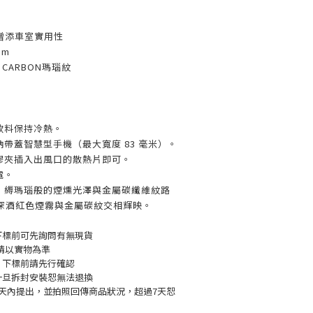
,增添車室實用性
mm
/ CARBON瑪瑙紋
飲料保持冷熱。
納帶蓋智慧型手機（最大寬度 83 毫米）。
塑膠夾插入出風口的散熱片即可。
電。
感，縟瑪瑙般的煙燻光澤與金屬碳纖維紋路
深酒紅色煙霧與金屬碳紋交相輝映。
下標前可先詢問有無現貨
請以實物為準
，下標前請先行確認
一旦拆封安裝恕無法退換
7天內提出，並拍照回傳商品狀況，超過7天恕