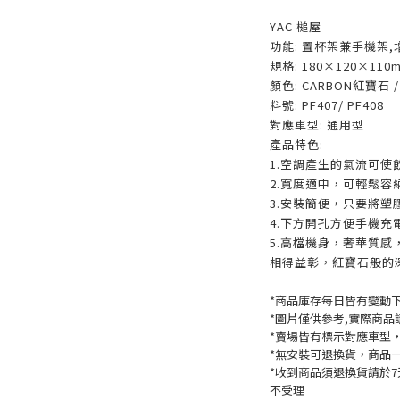
YAC 槌屋
功能: 置杯架兼手機架
規格: 180×120×110
顏色: CARBON紅寶石 
料號: PF407/ PF408
對應車型: 通用型
產品特色:
1.空調產生的氣流可使
2.寬度適中，可輕鬆容
3.安裝簡便，只要將
4.下方開孔方便手機充
5.高檔機身，奢華質
相得益彰，紅寶石般的
*商品庫存每日皆有變動
*圖片僅供參考,實際商品
*賣場皆有標示對應車型
*無安裝可退換貨，商品
*收到商品須退換貨請於
不受理