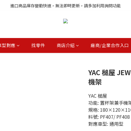
註冊就送購物金，歡迎加入享更多優惠
進口商品庫存變動快速，無法即時更新，請多加利用詢問功能
註冊就送購物金，歡迎加入享更多優惠
車型對應
找零件
商店介紹
廠商/企業合作入口
YAC 槌屋 J
機架
YAC 槌屋
功能: 置杯架兼手機
規格: 180×120×1
料號: PF407/ PF408
對應車型: 通用型