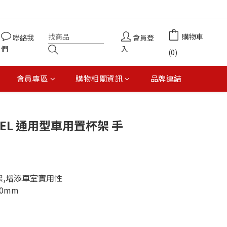
購物車
聯絡我
會員登
們
入
(0)
會員專區
購物相關資訊
品牌連結
立即購買
EWEL 通用型車用置杯架 手
架,增添車室實用性
10mm