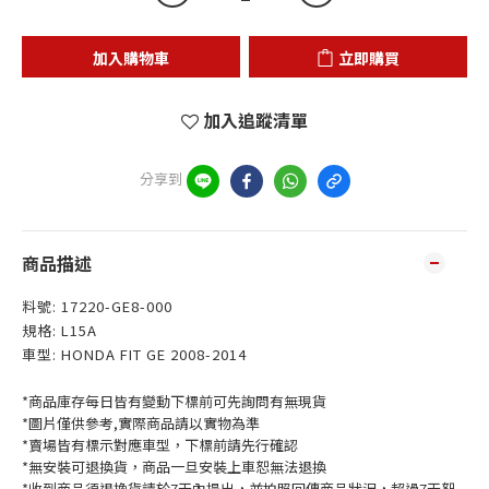
加入購物車
立即購買
加入追蹤清單
分享到
商品描述
料號: 17220-GE8-000
規格: L15A
車型: HONDA FIT GE 2008-2014
*商品庫存每日皆有變動下標前可先詢問有無現貨
*圖片僅供參考,實際商品請以實物為準
*賣場皆有標示對應車型，下標前請先行確認
*無安裝可退換貨，商品一旦安裝上車恕無法退換
*收到商品須退換貨請於7天內提出，並拍照回傳商品狀況，超過7天恕