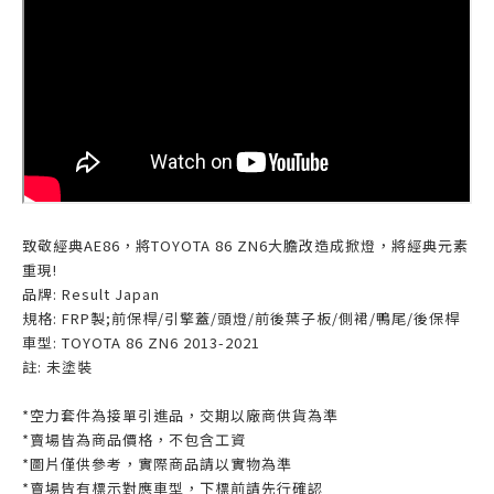
致敬經典AE86，將TOYOTA 86 ZN6大膽改造成掀燈，將經典元素
重現!
品牌: Result Japan
規格: FRP製;前保桿/引擎蓋/頭燈/前後葉子板/側裙/鴨尾/後保桿
車型: TOYOTA 86 ZN6 2013-2021
註: 未塗裝
*空力套件為接單引進品，交期以廠商供貨為準
*賣場皆為商品價格，不包含工資
*圖片僅供參考，實際商品請以實物為準
*賣場皆有標示對應車型，下標前請先行確認