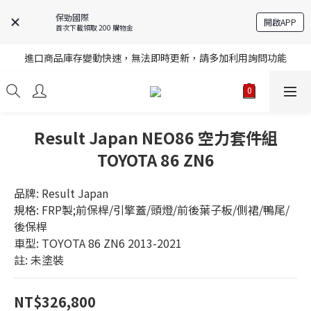
保勁國際
開啟APP
首次下載領取 200 購物金
註冊就送購物金，歡迎加入享更多優惠
進口商品庫存變動快速，無法即時更新，請多加利用詢問功能
註冊就送購物金，歡迎加入享更多優惠
註冊就送購物金，歡迎加入享更多優惠
Result Japan NEO86 空力套件組
TOYOTA 86 ZN6
品牌: Result Japan
規格: FRP製;前保桿/引擎蓋/頭燈/前後葉子板/側裙/鴨尾/
後保桿
車型: TOYOTA 86 ZN6 2013-2021
註: 未塗裝
NT$326,800