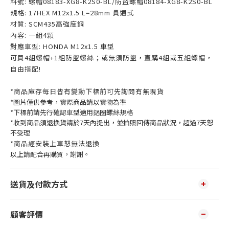
料號: 螺帽08183-XG8-K2S0-BL/防盜螺帽08184-XG8-K2S0-BL
規格: 17HEX M12x1.5 L=28mm 貫通式
材質: SCM435高強度鋼
內容: 一組4顆
對應車型: HONDA M12x1.5 車型
可買4組螺帽+1組防盜螺絲；或無須防盜，直購4組或五組螺帽，
自由搭配!
*商品庫存每日皆有變動下標前可先詢問有無現貨
*圖片僅供參考，實際商品請以實物為準
*下標前請先行確認車型適用鋁圈螺絲規格
*收到商品須退換貨請於7天內提出，並拍照回傳商品狀況，超過7天恕
不受理
*商品經安裝上車恕無法退換
以上請配合再購買，謝謝。
送貨及付款方式
顧客評價