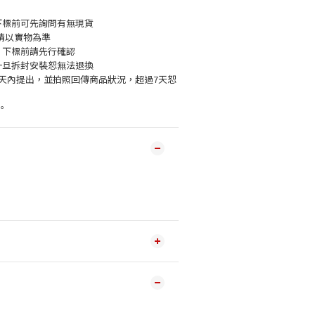
下標前可先詢問有無現貨
請以實物為準
，下標前請先行確認
一旦拆封安裝恕無法退換
7天內提出，並拍照回傳商品狀況，超過7天恕
。