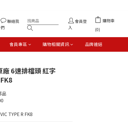
購物車
聯絡我
會員登
們
入
(0)
會員專區
購物相關資訊
品牌連結
立即購買
原廠 6速排檔頭 紅字
 FK8
部品
00
IC TYPE R FK8