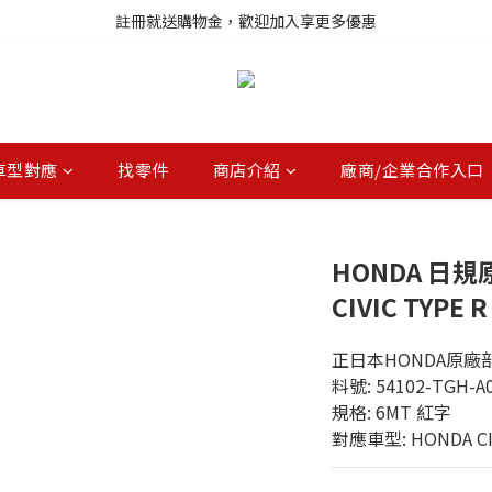
註冊就送購物金，歡迎加入享更多優惠
註冊就送購物金，歡迎加入享更多優惠
進口商品庫存變動快速，無法即時更新，請多加利用詢問功能
註冊就送購物金，歡迎加入享更多優惠
車型對應
找零件
商店介紹
廠商/企業合作入口
HONDA 日規
CIVIC TYPE R
正日本HONDA原廠
料號: 54102-TGH-A
規格: 6MT 紅字
對應車型: HONDA CIV