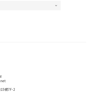
M
net
5號7F-2