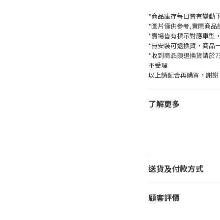
*商品庫存每日皆有變動
*圖片僅供參考,實際商品
*賣場皆有標示對應車型
*無安裝可退換貨，商品
*收到商品須退換貨請於
不受理
以上請配合再購買，謝謝
了解更多
送貨及付款方式
顧客評價