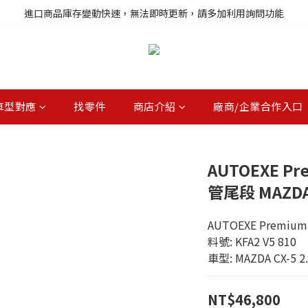
註冊就送購物金，歡迎加入享更多優惠
進口商品庫存變動快速，無法即時更新，請多加利用詢問功能
註冊就送購物金，歡迎加入享更多優惠
車型對應
找零件
商店介紹
廠商/企業合作入口
AUTOEXE Pre
管尾段 MAZDA C
AUTOEXE Premium
料號: KFA2 V5 810
車型: MAZDA CX-5 2.
NT$46,800