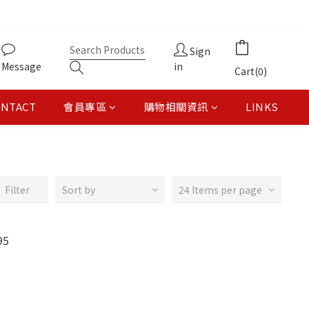
Sign
Message
in
Cart(0)
ONTACT
會員專區
購物相關資訊
LINKS
Filter
Sort by
24 Items per page