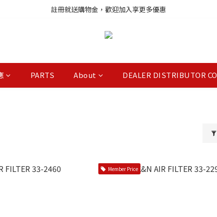
註冊就送購物金，歡迎加入享更多優惠
註冊就送購物金，歡迎加入享更多優惠
進口商品庫存變動快速，無法即時更新，請多加利用詢問功能
註冊就送購物金，歡迎加入享更多優惠
應
PARTS
About
DEALER DISTRIBUTOR C
Member Price