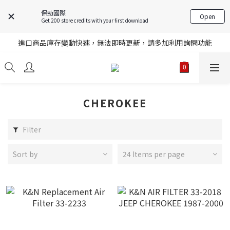
保勁國際
Open
Get 200 store credits with your first download
註冊就送購物金，歡迎加入享更多優惠
進口商品庫存變動快速，無法即時更新，請多加利用詢問功能
註冊就送購物金，歡迎加入享更多優惠
註冊就送購物金，歡迎加入享更多優惠
CHEROKEE
Filter
Sort by
24 Items per page