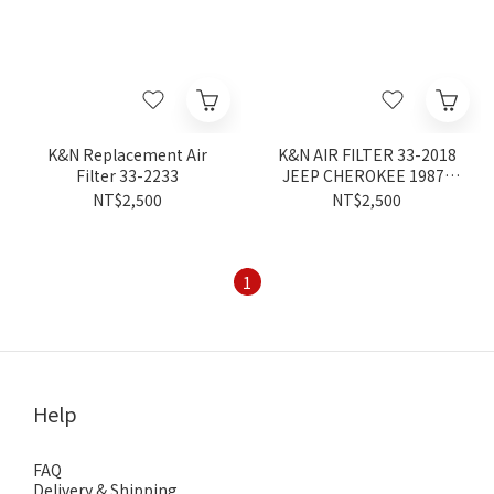
K&N Replacement Air
K&N AIR FILTER 33-2018
Filter 33-2233
JEEP CHEROKEE 1987-
2000
NT$2,500
NT$2,500
1
Help
FAQ
Delivery & Shipping