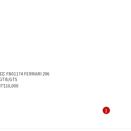
FB01174 FERRARI 296
GTB/GTS
T$10,000
1