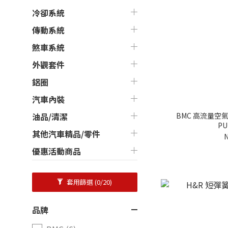
冷卻系統
傳動系統
煞車系統
外觀套件
鋁圈
汽車內裝
BMC 高流量空氣濾芯
油品/清潔
PU
其他汽車精品/零件
N
優惠活動商品
套用篩選
(0/20)
品牌