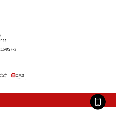
M
net
5號7F-2