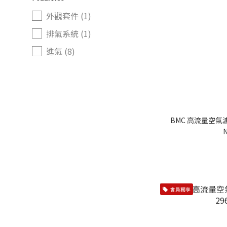
外觀套件 (1)
排氣系統 (1)
進氣 (8)
底盤系統 (1)
商品項目
尾翼 (1)
BMC 高流量空氣濾芯 
後保桿/下巴 (1)
N
側裙 (1)
前保桿/下巴 (1)
短彈簧 (1)
會員獨享
空氣濾芯 (8)