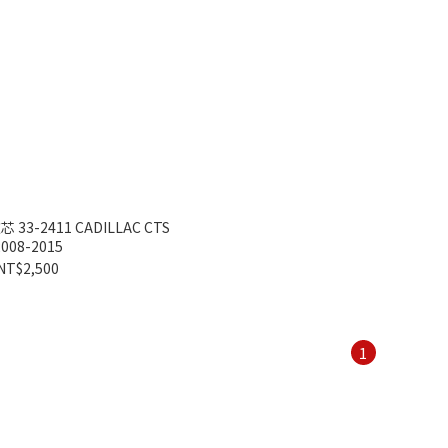
33-2411 CADILLAC CTS
2008-2015
NT$2,500
1