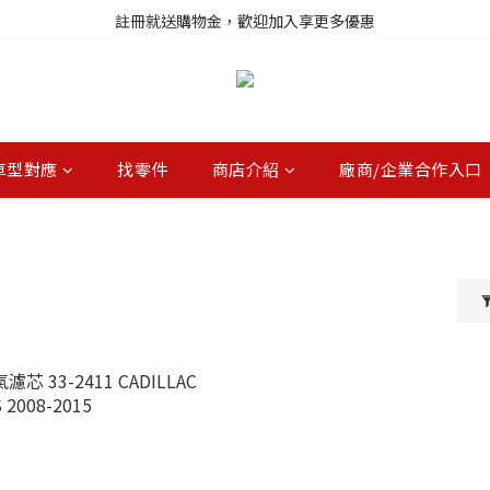
註冊就送購物金，歡迎加入享更多優惠
註冊就送購物金，歡迎加入享更多優惠
進口商品庫存變動快速，無法即時更新，請多加利用詢問功能
註冊就送購物金，歡迎加入享更多優惠
車型對應
找零件
商店介紹
廠商/企業合作入口